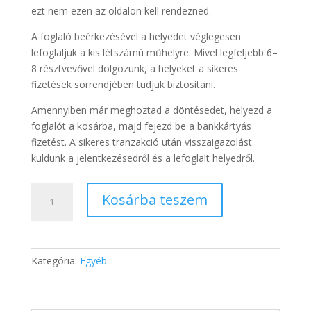
ezt nem ezen az oldalon kell rendezned.
A foglaló beérkezésével a helyedet véglegesen
lefoglaljuk a kis létszámú műhelyre. Mivel legfeljebb 6–
8 résztvevővel dolgozunk, a helyeket a sikeres
fizetések sorrendjében tudjuk biztosítani.
Amennyiben már meghoztad a döntésedet, helyezd a
foglalót a kosárba, majd fejezd be a bankkártyás
fizetést. A sikeres tranzakció után visszaigazolást
küldünk a jelentkezésedről és a lefoglalt helyedről.
Serpaműhely
Kosárba teszem
–
kétnapos
személyes
tapasztalati
Kategória:
Egyéb
műhely
mennyiség