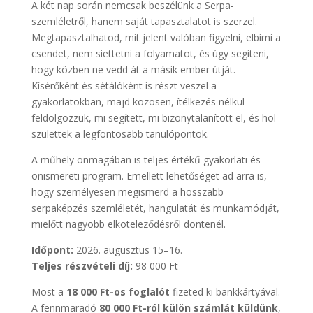
A két nap során nemcsak beszélünk a Serpa-
szemléletről, hanem saját tapasztalatot is szerzel.
Megtapasztalhatod, mit jelent valóban figyelni, elbírni a
csendet, nem siettetni a folyamatot, és úgy segíteni,
hogy közben ne vedd át a másik ember útját.
Kísérőként és sétálóként is részt veszel a
gyakorlatokban, majd közösen, ítélkezés nélkül
feldolgozzuk, mi segített, mi bizonytalanított el, és hol
születtek a legfontosabb tanulópontok.
A műhely önmagában is teljes értékű gyakorlati és
önismereti program. Emellett lehetőséget ad arra is,
hogy személyesen megismerd a hosszabb
serpaképzés szemléletét, hangulatát és munkamódját,
mielőtt nagyobb elköteleződésről döntenél.
Időpont:
2026. augusztus 15–16.
Teljes részvételi díj:
98 000 Ft
Most a
18 000 Ft-os foglalót
fizeted ki bankkártyával.
A fennmaradó
80 000 Ft-ról külön számlát küldünk
,