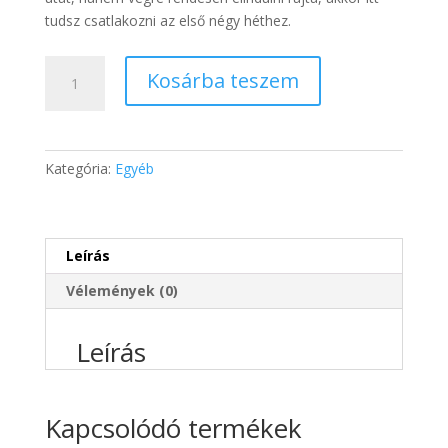
tudsz csatlakozni az első négy héthez.
Váláskísérő
Kosárba teszem
1-
4.
levél
mennyiség
Kategória:
Egyéb
Leírás
Vélemények (0)
Leírás
Folytasd az első négy héttel – most
kedvezményesen
Kapcsolódó termékek
A nulladik hét egy ízelítő volt, de nem üres