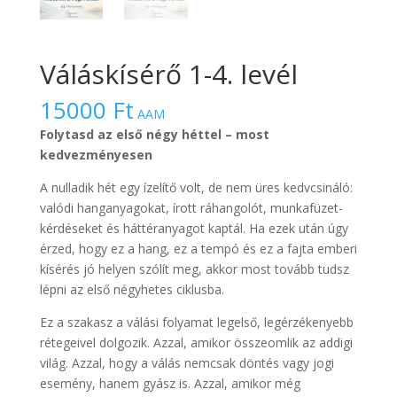
Váláskísérő 1-4. levél
15000
Ft
AAM
Folytasd az első négy héttel – most
kedvezményesen
A nulladik hét egy ízelítő volt, de nem üres kedvcsináló:
valódi hanganyagokat, írott ráhangolót, munkafüzet-
kérdéseket és háttéranyagot kaptál. Ha ezek után úgy
érzed, hogy ez a hang, ez a tempó és ez a fajta emberi
kísérés jó helyen szólít meg, akkor most tovább tudsz
lépni az első négyhetes ciklusba.
Ez a szakasz a válási folyamat legelső, legérzékenyebb
rétegeivel dolgozik. Azzal, amikor összeomlik az addigi
világ. Azzal, hogy a válás nemcsak döntés vagy jogi
esemény, hanem gyász is. Azzal, amikor még