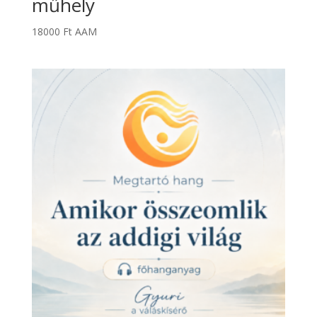
műhely
egy mélyebb főhanganyagot,
18000
Ft
AAM
egy rövid kapaszkodóhangot,
egy munkafüzet-részt,
önreflexiós kérdéseket,
és egy heti levelet, amely segít lépésről
lépésre haladni.
A négyhetes csomag normál ára 19.900 Ft.
Neked, mivel már megvásároltad a nulladik
hetet, most csak 15.000 Ft-ot kell befizetned.
Vagyis három hét áráért megkapod mind a
négyet.
Ha a nulladik hét után nem lezárni szeretnéd
ezt az utat, hanem végre rendesen elindulni
rajta, akkor itt tudsz csatlakozni az első négy
héthez.