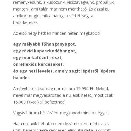
reménykedünk, alkudozunk, visszavágyunk, próbáljuk
menteni, ami talán már nem menthető. És azzal is,
amikor megjelenik a harag, a sértettség, a
határkeresés.
Az első négy hétben minden héten megkapod:
egy mélyebb főhanganyagot,
egy rövid kapaszkodóhangot,
egy munkafüzet-részt,
önreflexiós kérdéseket,
és egy heti levelet, amely segít lépésről lépésre
haladni.
A négyhetes csomag normál ára 19.990 Ft. Neked,
mivel már megvásároltad a nulladik hetet, most csak
15.000 Ft-ot kell befizetned.
Vagyis három hét áráért megkapod mind a négyet.
Ha a nulladik hét után nem lezárni szeretnéd ezt az
utat, hanem végre rendesen elindulni rajta, akkor itt