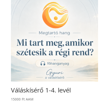
80 oldalas háttérfüzetet
, valamint annak
podcast formátumú hangzó változatát
is.
Ez az ízelítő valójában egy gazdag, teljes
kezdőcsomag. Arra való, hogy legyen mibe
kapaszkodnod, mielőtt még tudnád,
pontosan merre vezet az út.
Váláskísérő 1-4. levél
15000
Ft
AAM