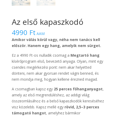
Az első kapaszkodó
4990
Ft
AAM
Amikor válás körül vagy, néha nem tanács kell
először. Hanem egy hang, amelyik nem sürget.
Ez a 4990 Ft-os nulladik csomag a
Megtartó hang
kísérőprogram első, bevezető anyaga. Olyan, mint egy
csendes megérkezési pont: nem akar helyetted
dönteni, nem akar gyorsan rendet vágni benned, és
nem mondja meg, hogyan kellene érezned magad.
A csomagban kapsz egy
25 perces főhanganyagot
,
amely az első megrendüléshez, az addigi világ
összeomlásához és a belső kapaszkodók kereséséhez
visz közelebb. Kapsz mellé egy
rövid, 2,5–3 perces
támogató hangot
, amelyhez bármikor