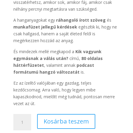
visszatérhetsz, amikor sok, amikor fáj, amikor csak
néhány percnyi megtartásra van szükséged.
A hanganyagokat egy
ráhangoló írott szöveg
és
munkafüzet jellegű kérdések
egészítik ki, hogy ne
csak hallgasd, hanem a saját életed felől is
megérkezzen hozzád az anyag.
És mindezek mellé megkapod a
Kik vagyunk
egymásnak a válás után?
című,
80 oldalas
háttérfüzetet
, valamint annak
podcast
formátumú hangzó változatát
is.
Ez az ízelítő valójában egy gazdag, teljes
kezdőcsomag. Arra való, hogy legyen mibe
kapaszkodnod, mielőtt még tudnád, pontosan merre
vezet az út.
Az
Kosárba teszem
első
kapaszkodó