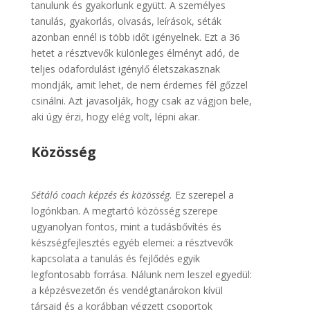
tanulunk és gyakorlunk együtt. A személyes
tanulás, gyakorlás, olvasás, leírások, séták
azonban ennél is több időt igényelnek. Ezt a 36
hetet a résztvevők különleges élményt adó, de
teljes odafordulást igénylő életszakasznak
mondják, amit lehet, de nem érdemes fél gőzzel
csinálni. Azt javasolják, hogy csak az vágjon bele,
aki úgy érzi, hogy elég volt, lépni akar.
Közösség
Sétáló coach képzés és közösség.
Ez szerepel a
logónkban. A megtartó közösség szerepe
ugyanolyan fontos, mint a tudásbővítés és
készségfejlesztés egyéb elemei: a résztvevők
kapcsolata a tanulás és fejlődés egyik
legfontosabb forrása. Nálunk nem leszel egyedül:
a képzésvezetőn és vendégtanárokon kívül
társaid és a korábban végzett csoportok