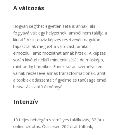
A változás
Hogyan segíthet egyetlen séta is annak, aki
foglyává vált egy helyzetnek, amiből nem találja a
kiutat? Az intenzív képzés résztvevői magukon
tapasztalják meg ezt a változást, amikor
elmozdul, amit mozdíthatlannak hittek. A képzés
során kivétel nélkül mindenki sétál, de másképp,
mint addig bármikor. Ennek során személyesen
válnak részesévé annak transzformációnak, amit
a többiek odaszentelt figyelme és tanúsága emel
beavatás szintű élménnyé.
Intenzív
10 teljes hétvégén személyes találkozás, 32 óra
online oktatás. Összesen 202 órát töltünk,