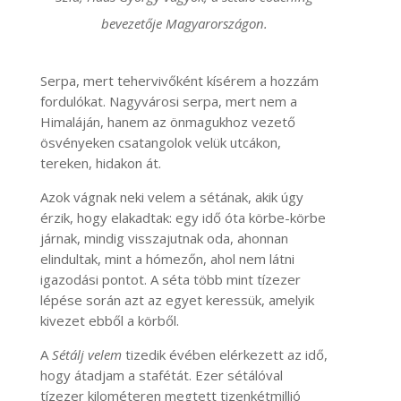
bevezetője Magyarországon.
Serpa, mert tehervivőként kísérem a hozzám
fordulókat. Nagyvárosi serpa, mert nem a
Himaláján, hanem az önmagukhoz vezető
ösvényeken csatangolok velük utcákon,
tereken, hidakon át.
Azok vágnak neki velem a sétának, akik úgy
érzik, hogy elakadtak: egy idő óta körbe-körbe
járnak, mindig visszajutnak oda, ahonnan
elindultak, mint a hómezőn, ahol nem látni
igazodási pontot. A séta több mint tízezer
lépése során azt az egyet keressük, amelyik
kivezet ebből a körből.
A
Sétálj velem
tizedik évében elérkezett az idő,
hogy átadjam a stafétát. Ezer sétálóval
tízezer kilométeren megtett tizenkétmillió