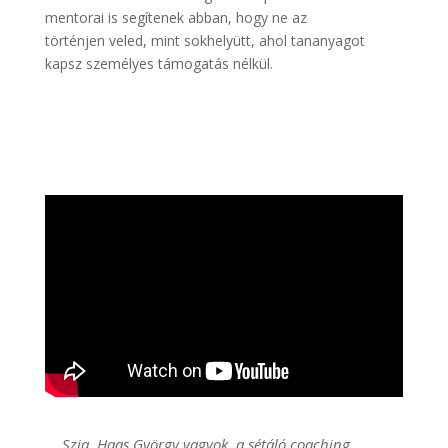
mentorai is segítenek abban, hogy ne az
történjen veled, mint sokhelyütt, ahol tananyagot
kapsz személyes támogatás nélkül.
Szia, Haas György vagyok, a sétáló coaching